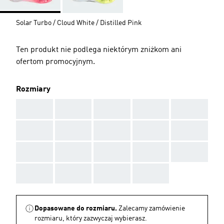
Solar Turbo / Cloud White / Distilled Pink
Ten produkt nie podlega niektórym zniżkom ani
ofertom promocyjnym.
Rozmiary
AAA
AAA
AAA
AAA
AAA
AAA
AAA
AAA
AAA
AAA
AAA
AAA
AAA
AAA
AAA
AAA
AAA
AAA
AAA
Dopasowane do rozmiaru.
Zalecamy zamówienie
rozmiaru, który zazwyczaj wybierasz.