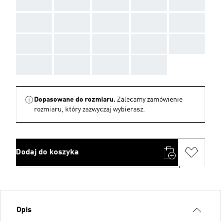
AAA
AAA
AAA
AAA
AAA
AAA
AAA
AAA
AAA
AAA
AAA
AAA
AAA
AAA
AAA
AAA
AAA
AAA
AAA
Dopasowane do rozmiaru.
Zalecamy zamówienie
rozmiaru, który zazwyczaj wybierasz.
Dodaj do koszyka
Opis