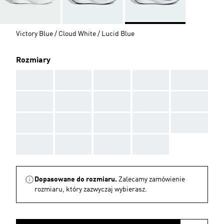
Victory Blue / Cloud White / Lucid Blue
Rozmiary
AAA
AAA
AAA
AAA
AAA
AAA
AAA
AAA
AAA
AAA
AAA
AAA
AAA
AAA
AAA
AAA
AAA
AAA
AAA
Dopasowane do rozmiaru.
Zalecamy zamówienie
rozmiaru, który zazwyczaj wybierasz.