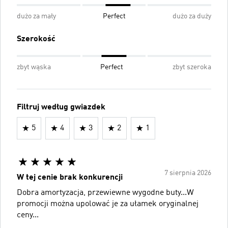
dużo za mały
Perfect
dużo za duży
Szerokość
zbyt wąska
Perfect
zbyt szeroka
Filtruj według gwiazdek
5
4
3
2
1
7 sierpnia 2026
W tej cenie brak konkurencji
Dobra amortyzacja, przewiewne wygodne buty...W
promocji można upolować je za ułamek oryginalnej
ceny...