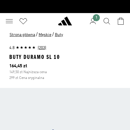
1
/
/
Strona główna
Męskie
Buty
4.8
(203)
BUTY DURAMO SL 10
Bieżąca cena
164,45 zł
149,50 zł Najniższa cena
299 zł Cena oryginalna