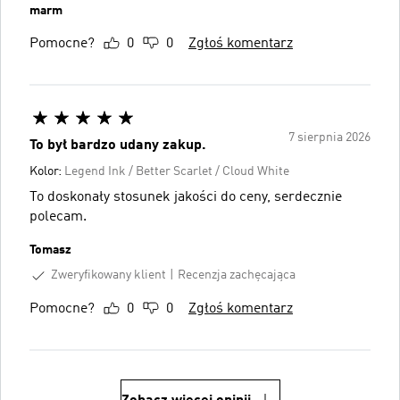
marm
Pomocne?
0
0
Zgłoś komentarz
7 sierpnia 2026
To był bardzo udany zakup.
Kolor:
Legend Ink / Better Scarlet / Cloud White
To doskonały stosunek jakości do ceny, serdecznie
polecam.
Tomasz
Zweryfikowany klient
Recenzja zachęcająca
Pomocne?
0
0
Zgłoś komentarz