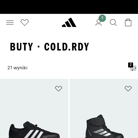
1
BUTY · COLD.RDY
2
21 wyniki
Dodaj do listy życzeń
Do