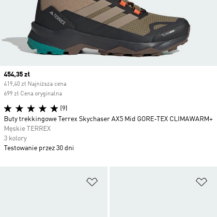
Current price
454,35 zł
419,40 zł Najniższa cena
699 zł Cena oryginalna
(9)
Buty trekkingowe Terrex Skychaser AX5 Mid GORE-TEX CLIMAWARM+
Męskie TERREX
3 kolory
Testowanie przez 30 dni
Dodaj do listy życzeń
Do