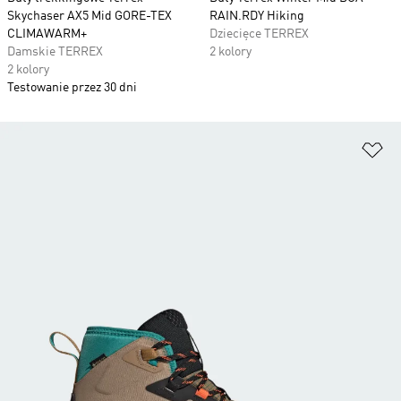
Skychaser AX5 Mid GORE-TEX
RAIN.RDY Hiking
CLIMAWARM+
Dziecięce TERREX
Damskie TERREX
2 kolory
2 kolory
Testowanie przez 30 dni
Do