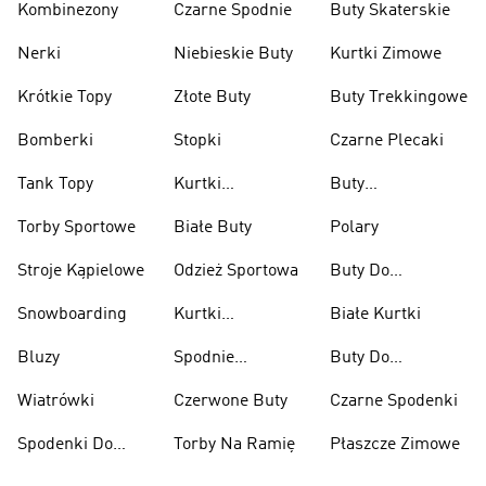
Kombinezony
Czarne Spodnie
Buty Skaterskie
Nerki
Niebieskie Buty
Kurtki Zimowe
Krótkie Topy
Złote Buty
Buty Trekkingowe
Bomberki
Stopki
Czarne Plecaki
Tank Topy
Kurtki
Buty
Przeciwdeszczowe
Wspinaczkowe
Torby Sportowe
Białe Buty
Polary
Stroje Kąpielowe
Odzież Sportowa
Buty Do
Podnoszenia
Snowboarding
Kurtki
Białe Kurtki
Ciężarów
Narciarskie
Bluzy
Spodnie
Buty Do
Narciarskie
Koszykówki
Wiatrówki
Czerwone Buty
Czarne Spodenki
Spodenki Do
Torby Na Ramię
Płaszcze Zimowe
Kolan