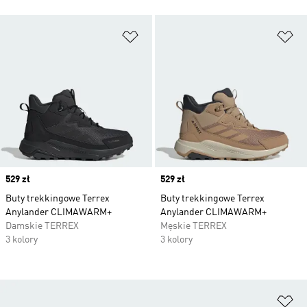
Dodaj do listy życzeń
Do
Price
529 zł
Price
529 zł
Buty trekkingowe Terrex
Buty trekkingowe Terrex
Anylander CLIMAWARM+
Anylander CLIMAWARM+
Damskie TERREX
Męskie TERREX
3 kolory
3 kolory
Do