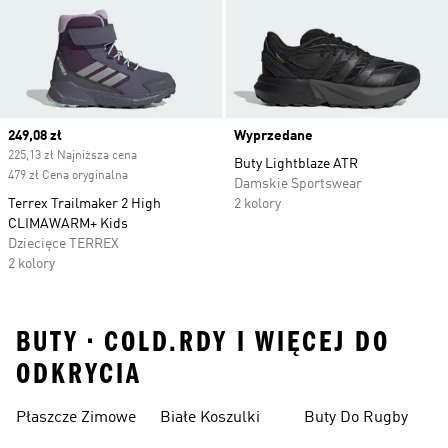
Current price
249,08 zł
Wyprzedane
225,13 zł Najniższa cena
Buty Lightblaze ATR
479 zł Cena oryginalna
Damskie Sportswear
Terrex Trailmaker 2 High
2 kolory
CLIMAWARM+ Kids
Dziecięce TERREX
2 kolory
BUTY • COLD.RDY I WIĘCEJ DO
ODKRYCIA
Płaszcze Zimowe
Białe Koszulki
Buty Do Rugby