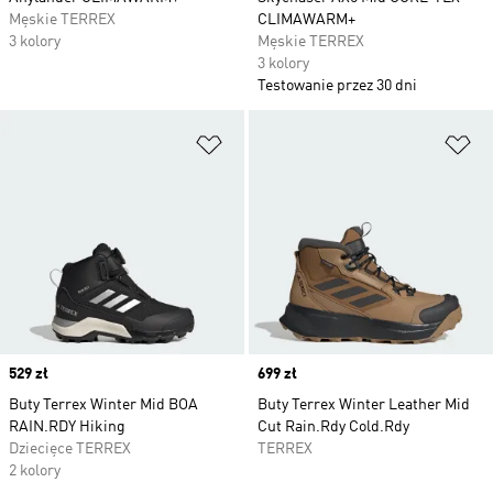
Męskie TERREX
CLIMAWARM+
3 kolory
Męskie TERREX
3 kolory
Testowanie przez 30 dni
Dodaj do listy życzeń
Do
Price
529 zł
Price
699 zł
Buty Terrex Winter Mid BOA
Buty Terrex Winter Leather Mid
RAIN.RDY Hiking
Cut Rain.Rdy Cold.Rdy
Dziecięce TERREX
TERREX
2 kolory