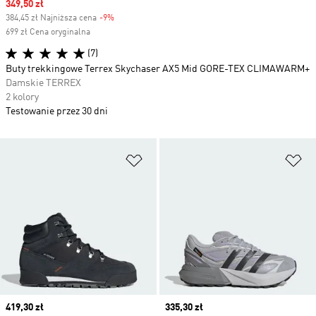
Sale price
349,50 zł
384,45 zł Najniższa cena
-9%
Discount
699 zł Cena oryginalna
(7)
Buty trekkingowe Terrex Skychaser AX5 Mid GORE-TEX CLIMAWARM+
Damskie TERREX
2 kolory
Testowanie przez 30 dni
Dodaj do listy życzeń
Do
Current price
419,30 zł
Current price
335,30 zł