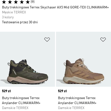
(9)
Buty trekkingowe Terrex Skychaser AX5 Mid GORE-TEX CLIMAWARM+
Męskie TERREX
3 kolory
Testowanie przez 30 dni
Dodaj do listy życzeń
Do
Price
529 zł
Price
529 zł
Buty trekkingowe Terrex
Buty trekkingowe Terrex
Anylander CLIMAWARM+
Anylander CLIMAWARM+
Damskie TERREX
Damskie TERREX