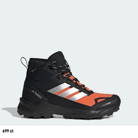
Price
699 zł