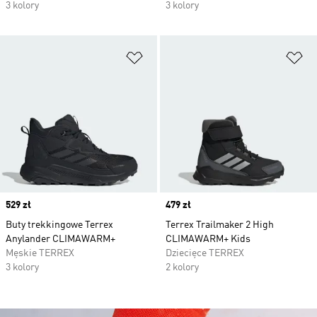
3 kolory
3 kolory
Dodaj do listy życzeń
Do
Price
529 zł
Price
479 zł
Buty trekkingowe Terrex
Terrex Trailmaker 2 High
Anylander CLIMAWARM+
CLIMAWARM+ Kids
Męskie TERREX
Dziecięce TERREX
3 kolory
2 kolory