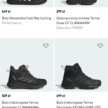
Price
649 zł
Price
299 zł
Buty Velosamba Cold.Rdy Cycling
Dziecięce buty zimowe Terrex
Performance
Snow CF CLIMAWARM
Dziecięce TERREX
Dodaj do listy życzeń
Do
Price
529 zł
Price
699 zł
Buty trekkingowe Terrex
Buty trekkingowe Terrex
Anylander CLIMAWARM+
Skychaser AX5 Mid GORE-TEX