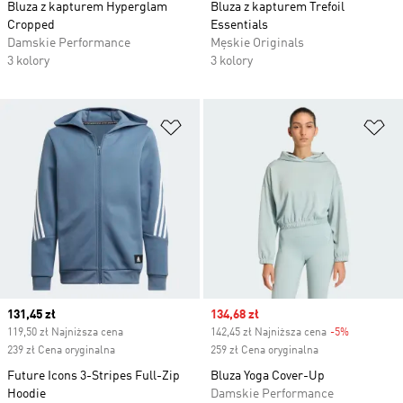
Bluza z kapturem Hyperglam
Bluza z kapturem Trefoil
Cropped
Essentials
Damskie Performance
Męskie Originals
3 kolory
3 kolory
Dodaj do listy życzeń
Do
Current price
131,45 zł
Sale price
134,68 zł
119,50 zł Najniższa cena
142,45 zł Najniższa cena
-5%
Discount
239 zł Cena oryginalna
259 zł Cena oryginalna
Future Icons 3-Stripes Full-Zip
Bluza Yoga Cover-Up
Hoodie
Damskie Performance