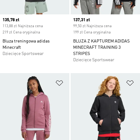
Current price
135,78 zł
Current price
137,31 zł
113,88 zł Najniższa cena
99,50 zł Najniższa cena
219 zł Cena oryginalna
199 zł Cena oryginalna
Bluza treningowa adidas
BLUZA Z KAPTUREM ADIDAS
Minecraft
MINECRAFT TRAINING 3
Dziecięce Sportswear
STRIPES
Dziecięce Sportswear
Dodaj do listy życzeń
Do