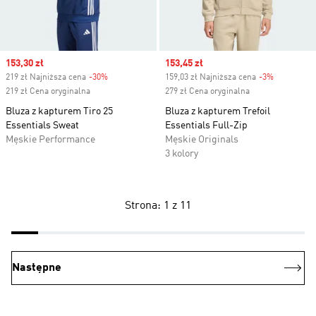
Sale price
153,30 zł
Sale price
153,45 zł
219 zł Najniższa cena
-30%
Discount
159,03 zł Najniższa cena
-3%
Discount
219 zł Cena oryginalna
279 zł Cena oryginalna
Bluza z kapturem Tiro 25
Bluza z kapturem Trefoil
Essentials Sweat
Essentials Full-Zip
Męskie Performance
Męskie Originals
3 kolory
Strona: 1 z 11
Następne