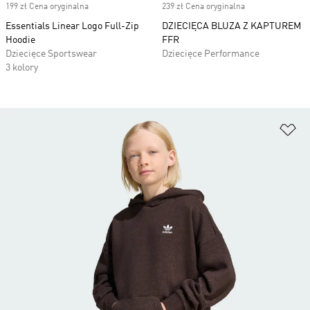
199 zł Cena oryginalna
239 zł Cena oryginalna
Essentials Linear Logo Full-Zip
DZIECIĘCA BLUZA Z KAPTUREM
Hoodie
FFR
Dziecięce Sportswear
Dziecięce Performance
3 kolory
Do