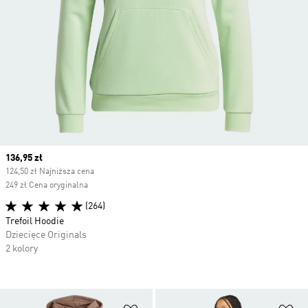
Current price
136,95 zł
124,50 zł Najniższa cena
249 zł Cena oryginalna
(264)
Trefoil Hoodie
Dziecięce Originals
2 kolory
Dodaj do listy życzeń
Do