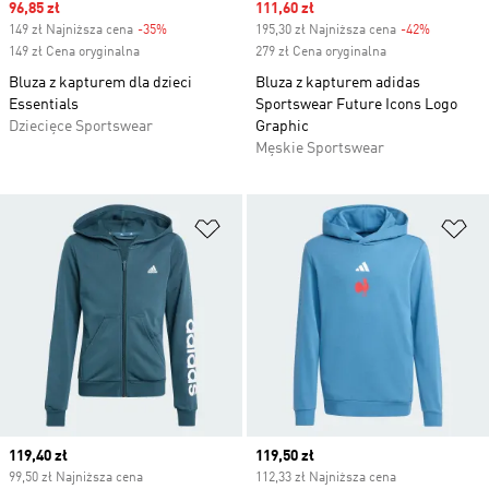
Sale price
96,85 zł
Sale price
111,60 zł
149 zł Najniższa cena
-35%
Discount
195,30 zł Najniższa cena
-42%
Discount
149 zł Cena oryginalna
279 zł Cena oryginalna
Bluza z kapturem dla dzieci
Bluza z kapturem adidas
Essentials
Sportswear Future Icons Logo
Dziecięce Sportswear
Graphic
Męskie Sportswear
Dodaj do listy życzeń
Do
Current price
119,40 zł
Current price
119,50 zł
99,50 zł Najniższa cena
112,33 zł Najniższa cena