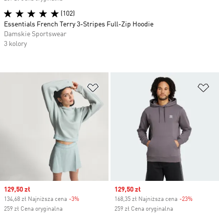
(102)
Essentials French Terry 3-Stripes Full-Zip Hoodie
Damskie Sportswear
3 kolory
Dodaj do listy życzeń
Do
Sale price
129,50 zł
Sale price
129,50 zł
134,68 zł Najniższa cena
-3%
Discount
168,35 zł Najniższa cena
-23%
Discount
259 zł Cena oryginalna
259 zł Cena oryginalna