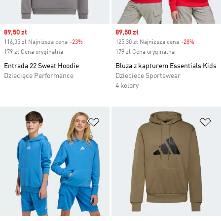
Sale price
89,50 zł
Sale price
89,50 zł
116,35 zł Najniższa cena
-23%
Discount
125,30 zł Najniższa cena
-28%
Discount
179 zł Cena oryginalna
179 zł Cena oryginalna
Entrada 22 Sweat Hoodie
Bluza z kapturem Essentials Kids
Dziecięce Performance
Dziecięce Sportswear
4 kolory
Dodaj do listy życzeń
Do