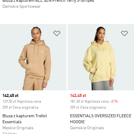
Bluza z kapturem ALL SZN French Terry 3-Stripes
Damskie Sportswear
Dodaj do listy życzeń
Do
Current price
142,45 zł
Sale price
142,45 zł
129,50 zł Najniższa cena
181,30 zł Najniższa cena
-21%
Discount
259 zł Cena oryginalna
259 zł Cena oryginalna
Bluza z kapturem Trefoil
ESSENTIALS OVERSIZED FLEECE
Essentials
HOODIE
Męskie Originals
Damskie Originals