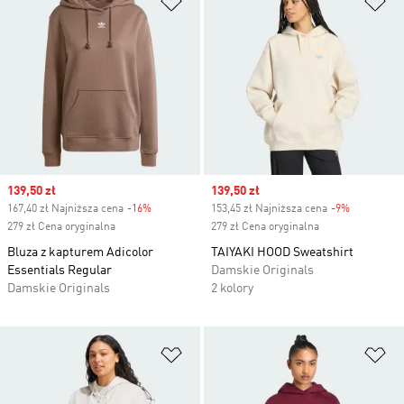
Sale price
139,50 zł
Sale price
139,50 zł
167,40 zł Najniższa cena
-16%
Discount
153,45 zł Najniższa cena
-9%
Discount
279 zł Cena oryginalna
279 zł Cena oryginalna
Bluza z kapturem Adicolor
TAIYAKI HOOD Sweatshirt
Essentials Regular
Damskie Originals
Damskie Originals
2 kolory
Dodaj do listy życzeń
Do