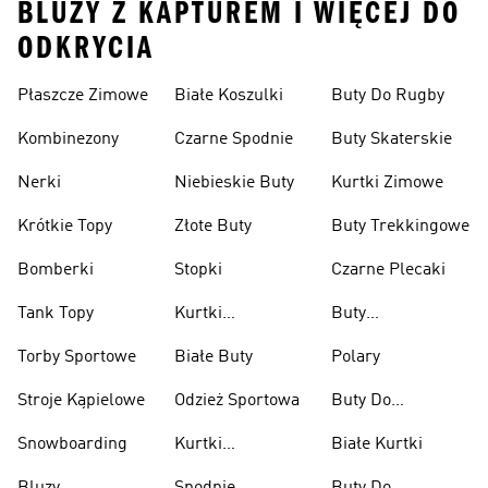
BLUZY Z KAPTUREM I WIĘCEJ DO
ODKRYCIA
Płaszcze Zimowe
Białe Koszulki
Buty Do Rugby
Kombinezony
Czarne Spodnie
Buty Skaterskie
Nerki
Niebieskie Buty
Kurtki Zimowe
Krótkie Topy
Złote Buty
Buty Trekkingowe
Bomberki
Stopki
Czarne Plecaki
Tank Topy
Kurtki
Buty
Przeciwdeszczowe
Wspinaczkowe
Torby Sportowe
Białe Buty
Polary
Stroje Kąpielowe
Odzież Sportowa
Buty Do
Podnoszenia
Snowboarding
Kurtki
Białe Kurtki
Ciężarów
Narciarskie