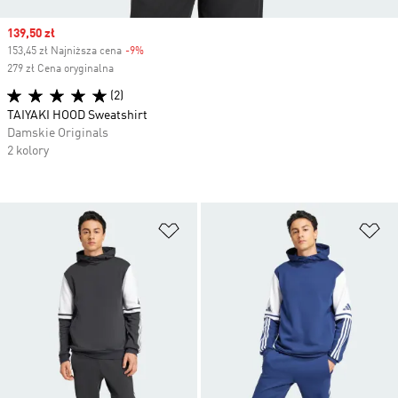
Sale price
139,50 zł
153,45 zł Najniższa cena
-9%
Discount
279 zł Cena oryginalna
(2)
TAIYAKI HOOD Sweatshirt
Damskie Originals
2 kolory
Dodaj do listy życzeń
Do