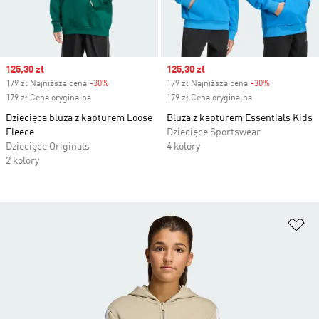
Sale price
125,30 zł
Sale price
125,30 zł
179 zł Najniższa cena
-30%
Discount
179 zł Najniższa cena
-30%
Discount
179 zł Cena oryginalna
179 zł Cena oryginalna
Dziecięca bluza z kapturem Loose
Bluza z kapturem Essentials Kids
Fleece
Dziecięce Sportswear
Dziecięce Originals
4 kolory
2 kolory
Do