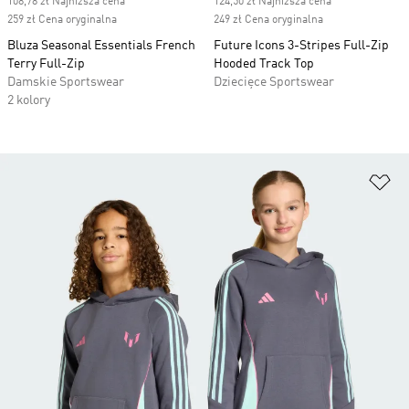
108,78 zł Najniższa cena
124,50 zł Najniższa cena
259 zł Cena oryginalna
249 zł Cena oryginalna
Bluza Seasonal Essentials French
Future Icons 3-Stripes Full-Zip
Terry Full-Zip
Hooded Track Top
Damskie Sportswear
Dziecięce Sportswear
2 kolory
Do