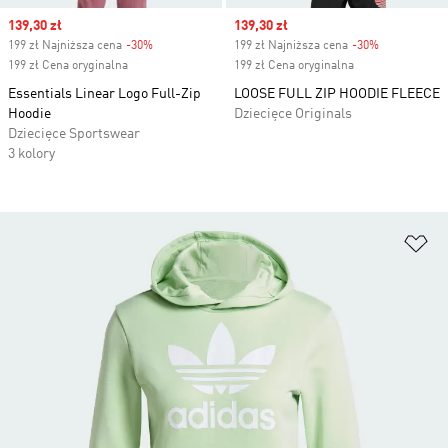
Sale price
139,30 zł
Sale price
139,30 zł
199 zł Najniższa cena
-30%
Discount
199 zł Najniższa cena
-30%
Discount
199 zł Cena oryginalna
199 zł Cena oryginalna
Essentials Linear Logo Full-Zip
LOOSE FULL ZIP HOODIE FLEECE
Hoodie
Dziecięce Originals
Dziecięce Sportswear
3 kolory
Do