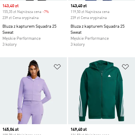
Sale price
143,40 zł
Current price
143,40 zł
155,35 zł Najniższa cena
-7%
Discount
119,50 zł Najniższa cena
239 zł Cena oryginalna
239 zł Cena oryginalna
Bluza z kapturem Squadra 25
Bluza z kapturem Squadra 25
Sweat
Sweat
Męskie Performance
Męskie Performance
3 kolory
3 kolory
Dodaj do listy życzeń
Do
Current price
145,04 zł
Current price
149,40 zł