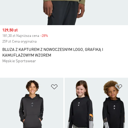
Sale price
129,50 zł
181,30 zł Najniższa cena
-28%
Discount
259 zł Cena oryginalna
BLUZA Z KAPTUREM Z NOWOCZESNYM LOGO, GRAFIKĄ I
KAMUFLAŻOWYM WZOREM
Męskie Sportswear
Dodaj do listy życzeń
Do