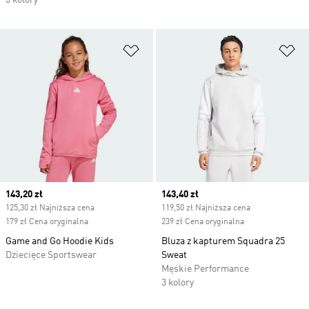
3 kolory
Dodaj do listy życzeń
Do
Current price
143,20 zł
Current price
143,40 zł
125,30 zł Najniższa cena
119,50 zł Najniższa cena
179 zł Cena oryginalna
239 zł Cena oryginalna
Game and Go Hoodie Kids
Bluza z kapturem Squadra 25
Dziecięce Sportswear
Sweat
Męskie Performance
3 kolory