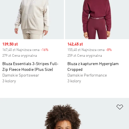
Sale price
139,50 zł
Sale price
142,45 zł
167,40 zł Najniższa cena
-16%
Discount
155,40 zł Najniższa cena
-8%
Discount
279 zł Cena oryginalna
259 zł Cena oryginalna
Bluza Essentials 3-Stripes Full-
Bluza z kapturem Hyperglam
Zip Fleece Hoodie (Plus Size)
Cropped
Damskie Sportswear
Damskie Performance
3 kolory
3 kolory
Do