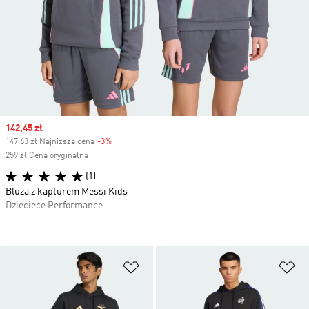
Sale price
142,45 zł
147,63 zł Najniższa cena
-3%
Discount
259 zł Cena oryginalna
(1)
Bluza z kapturem Messi Kids
Dziecięce Performance
Dodaj do listy życzeń
Do