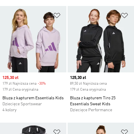
Dodaj do listy życzeń
Do
Sale price
125,30 zł
Current price
125,30 zł
179 zł Najniższa cena
-30%
Discount
89,50 zł Najniższa cena
179 zł Cena oryginalna
179 zł Cena oryginalna
Bluza z kapturem Essentials Kids
Bluza z kapturem Tiro 25
Dziecięce Sportswear
Essentials Sweat Kids
4 kolory
Dziecięce Performance
Dodaj do listy życzeń
Do