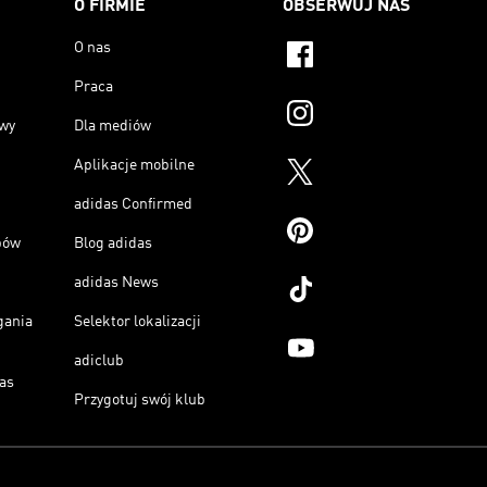
O FIRMIE
OBSERWUJ NAS
O nas
Praca
owy
Dla mediów
Aplikacje mobilne
adidas Confirmed
pów
Blog adidas
adidas News
gania
Selektor lokalizacji
adiclub
as
Przygotuj swój klub