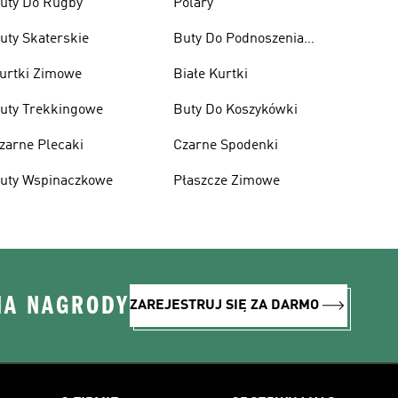
uty Do Rugby
Polary
uty Skaterskie
Buty Do Podnoszenia
Ciężarów
urtki Zimowe
Białe Kurtki
uty Trekkingowe
Buty Do Koszykówki
zarne Plecaki
Czarne Spodenki
uty Wspinaczkowe
Płaszcze Zimowe
NA NAGRODY
ZAREJESTRUJ SIĘ ZA DARMO