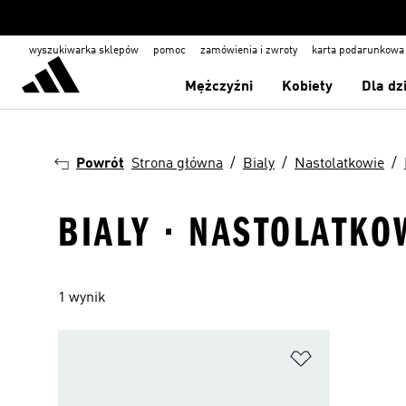
wyszukiwarka sklepów
pomoc
zamówienia i zwroty
karta podarunkowa
Mężczyźni
Kobiety
Dla dz
Powrót
Strona główna
Bialy
Nastolatkowie
BIALY · NASTOLATKO
1 wynik
Dodaj do listy