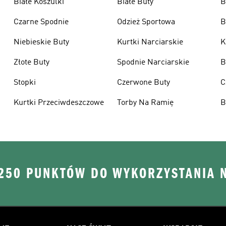
Białe Koszulki
Białe Buty
B
Czarne Spodnie
Odzież Sportowa
B
Niebieskie Buty
Kurtki Narciarskie
K
Złote Buty
Spodnie Narciarskie
B
Stopki
Czerwone Buty
C
Kurtki Przeciwdeszczowe
Torby Na Ramię
B
 250 PUNKTÓW DO WYKORZYSTANIA 