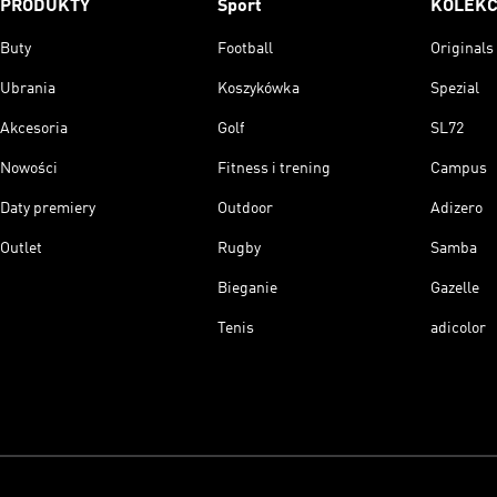
PRODUKTY
Sport
KOLEKC
Buty
Football
Originals
Ubrania
Koszykówka
Spezial
Akcesoria
Golf
SL72
Nowości
Fitness i trening
Campus
Daty premiery
Outdoor
Adizero
Outlet
Rugby
Samba
Bieganie
Gazelle
Tenis
adicolor