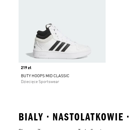
Price
219 zł
BUTY HOOPS MID CLASSIC
Dziecięce Sportswear
BIALY • NASTOLATKOWIE 